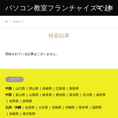
パソコン教室フランチャイズで起
検索
検索結果
業、開業、独立をする方のための
検索結果
情報サイト
登録されている記事はございません。
エリア
中国
山口県
岡山県
島根県
広島県
鳥取県
中部
富山県
山梨県
岐阜県
愛知県
新潟県
石川県
福井県
長野県
静岡県
九州・沖縄
佐賀県
大分県
宮崎県
沖縄県
熊本県
福岡県
長崎県
鹿児島県