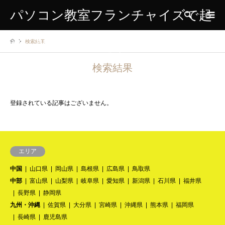
パソコン教室フランチャイズで起
検索
検索結果
業、開業、独立をする方のための
検索結果
情報サイト
登録されている記事はございません。
エリア
中国
山口県
岡山県
島根県
広島県
鳥取県
中部
富山県
山梨県
岐阜県
愛知県
新潟県
石川県
福井県
長野県
静岡県
九州・沖縄
佐賀県
大分県
宮崎県
沖縄県
熊本県
福岡県
長崎県
鹿児島県