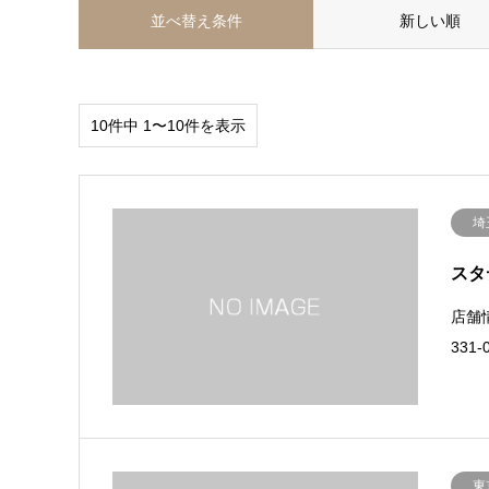
並べ替え条件
新しい順
10件中 1〜10件を表示
埼
スタ
店舗
331
東