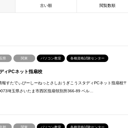
古い順
閲覧数順
玉県
関東
パソコン教室
各種資格試験センター
ディPCネット指扇校
情報すたでぃぴーしーねっとさしおうぎこうスタディPCネット指扇校〒
-0073埼玉県さいたま市西区指扇領別所366-89 ベル…
京都
関東
パソコン教室
各種資格試験センター