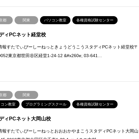
京都
関東
パソコン教室
各種資格試験センター
ディPCネット経堂校
情報すたでぃぴーしーねっときょうどうこうスタディPCネット経堂校〒
-0052東京都世田谷区経堂1-24-12 &#x260e; 03-641…
京都
関東
ソコン教室
プログラミングスクール
各種資格試験センター
ディPCネット大岡山校
情報すたでぃぴーしーねっとおおおかやまこうスタディPCネット大岡山