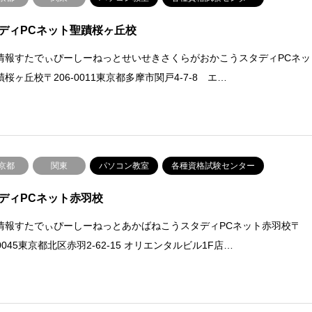
ディPCネット聖蹟桜ヶ丘校
情報すたでぃぴーしーねっとせいせきさくらがおかこうスタディPCネッ
桜ヶ丘校〒206-0011東京都多摩市関戸4-7-8 エ…
京都
関東
パソコン教室
各種資格試験センター
ディPCネット赤羽校
情報すたでぃぴーしーねっとあかばねこうスタディPCネット赤羽校〒
-0045東京都北区赤羽2-62-15 オリエンタルビル1F店…