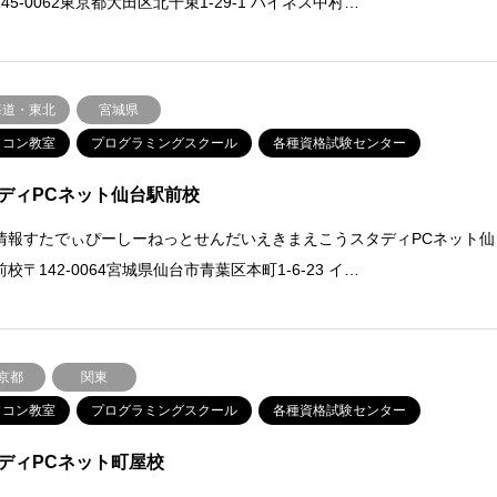
45-0062東京都大田区北千束1-29-1 ハイネス中村…
海道・東北
宮城県
ソコン教室
プログラミングスクール
各種資格試験センター
ディPCネット仙台駅前校
情報すたでぃぴーしーねっとせんだいえきまえこうスタディPCネット仙
校〒142-0064宮城県仙台市青葉区本町1-6-23 イ…
京都
関東
ソコン教室
プログラミングスクール
各種資格試験センター
ディPCネット町屋校