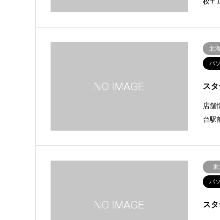
校〒1
北
パ
スタ
店舗
台駅前
東
パ
スタ