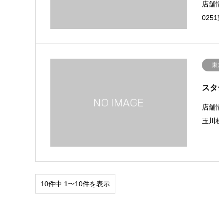
店舗
025
東
スタ
店舗
玉川校
10件中 1〜10件を表示