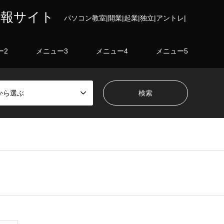
情報サイト
パソコン教室|開業|起業|独立|アントレ|
ー2
メニュー3
メニュー4
メニュー5
から選ぶ