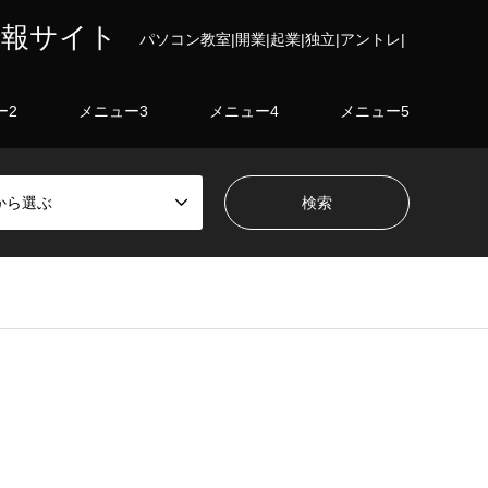
情報サイト
パソコン教室|開業|起業|独立|アントレ|
ー2
メニュー3
メニュー4
メニュー5
から選ぶ