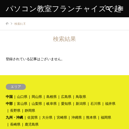
パソコン教室フランチャイズで起
検索
検索結果
業、開業、独立をする方のための
検索結果
情報サイト
登録されている記事はございません。
エリア
中国
山口県
岡山県
島根県
広島県
鳥取県
中部
富山県
山梨県
岐阜県
愛知県
新潟県
石川県
福井県
長野県
静岡県
九州・沖縄
佐賀県
大分県
宮崎県
沖縄県
熊本県
福岡県
長崎県
鹿児島県