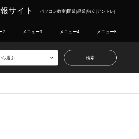
情報サイト
パソコン教室|開業|起業|独立|アントレ|
ー2
メニュー3
メニュー4
メニュー5
から選ぶ