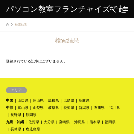
パソコン教室フランチャイズで起
検索
検索結果
業、開業、独立をする方のための
検索結果
情報サイト
登録されている記事はございません。
エリア
中国
山口県
岡山県
島根県
広島県
鳥取県
中部
富山県
山梨県
岐阜県
愛知県
新潟県
石川県
福井県
長野県
静岡県
九州・沖縄
佐賀県
大分県
宮崎県
沖縄県
熊本県
福岡県
長崎県
鹿児島県