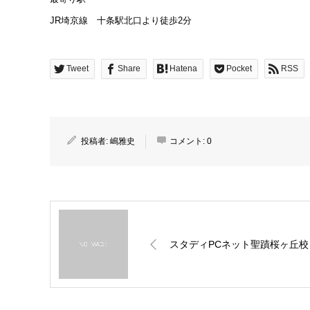
JR埼京線 十条駅北口より徒歩2分
Tweet
Share
Hatena
Pocket
RSS
投稿者:
嶋雅史
コメント:
0
スタディPCネット聖蹟桜ヶ丘校