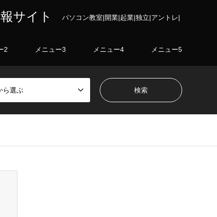
情報サイト
パソコン教室|開業|起業|独立|アントレ|
ー2
メニュー3
メニュー4
メニュー5
から選ぶ