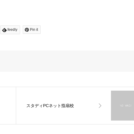
feedly
Pin it
スタディPCネット指扇校