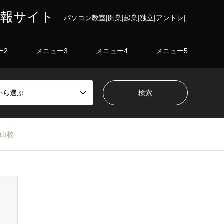
情報サイト
パソコン教室|開業|起業|独立|アントレ|
ー2
メニュー3
メニュー4
メニュー5
から選ぶ
岡山校