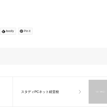
feedly
Pin it
スタディPCネット経堂校