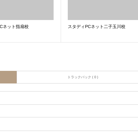
PCネット指扇校
スタディPCネット二子玉川校
トラックバック ( 0 )