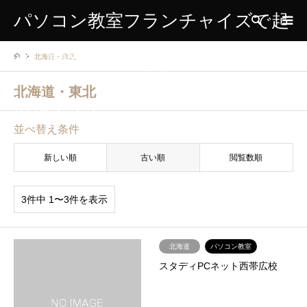
パソコン教室フランチャイズで起
検索
北海道・東北
業、開業、独立をする方のための
北海道・東北
情報サイト
並べ替え条件
新しい順
古い順
閲覧数順
3件中 1〜3件を表示
北海道
パソコン教室
スタディPCネット西帯広校